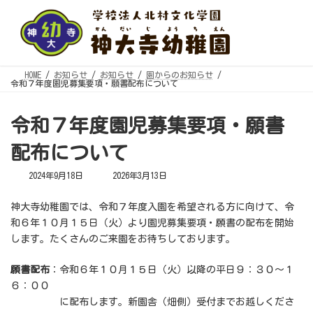
コ
ナ
ン
ビ
テ
ゲ
ン
ー
ツ
シ
へ
ョ
ス
ン
キ
に
HOME
お知らせ
お知らせ
園からのお知らせ
ッ
移
令和７年度園児募集要項・願書配布について
プ
動
令和７年度園児募集要項・願書
配布について
最
2024年9月18日
2026年3月13日
終
更
新
神大寺幼稚園では、令和７年度入園を希望される方に向けて、令
日
時
和６年１０月１５日（火）より園児募集要項・願書の配布を開始
:
します。たくさんのご来園をお待ちしております。
願書配布
：令和６年１０月１５日（火）以降の平日９：３０～１
６：００
に配布します。新園舎（畑側）受付までお越しくださ