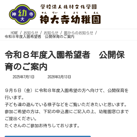
コ
ナ
ン
ビ
テ
ゲ
ン
ー
ツ
シ
へ
ョ
ス
ン
キ
に
HOME
お知らせ
お知らせ
園からのお知らせ
ッ
移
令和８年度入園希望者 公開保育のご案内
プ
動
令和８年度入園希望者 公開保
育のご案内
最
2025年7月1日
2026年3月13日
終
更
新
９月５日（金）に令和８年度入園希望の方へ向けて、公開保育を
日
時
行います。
:
子ども達の遊んでいる様子などをご覧いただきたいと思います。
参加ご希望の方は、下記の申込書にご記入の上、幼稚園窓口まで
ご提出ください。
たくさんのご参加お待ちしております。